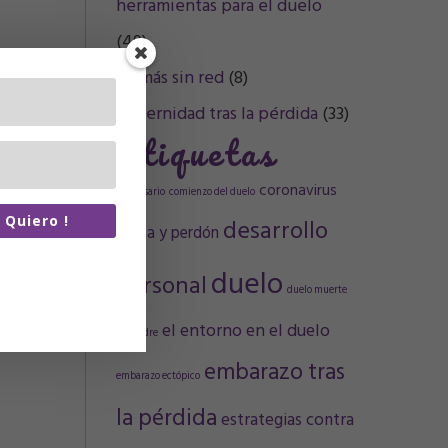
herramientas para el duelo
(49)
Mamás sin red
(8)
Maternidad tras la pérdida
(33)
Etiquetas
coronavirus
aniversario
comienzo del duelo
a Quiero !
desarrollo
Culpa y perdón
re de spam.
duelo
personal
artiré tus
duelo muerte
n terceros.
el entorno en el duelo
de madre
embarazo tras
embarazo ectópico
la pérdida
estrategias contra