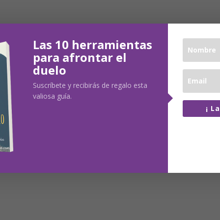
Las 10 herramientas
para afrontar el
duelo
Suscríbete y recibirás de regalo esta
valiosa guía.
¡ L
100% lib
No comp
datos co