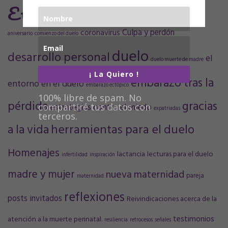
Etiquetas
Culpa y perdón
coronavirus
aniversario
comienzo del duelo
duelo
desarrollo personal
el
duelo muerte de madre
¡ La Quiero !
embarazo tras la
entorno en el duelo
embarazo ectópico
100% libre de spam. No
pérdida
gracias
estrategias contra el miedo
compartiré tus datos con
expatriadas
terceros.
a la vida
herramientas para el duelo
Homenajes
lactancia
lecturas para el duelo
infertilidad
inspiración
madre y mujer
nueva maternidad
pareja
maternidad
reflexiones
posts invitados
Reivindicaciones acerca de la
testimonios
atención a la muerte perinatal.
resiliencia
retrocesos
señales