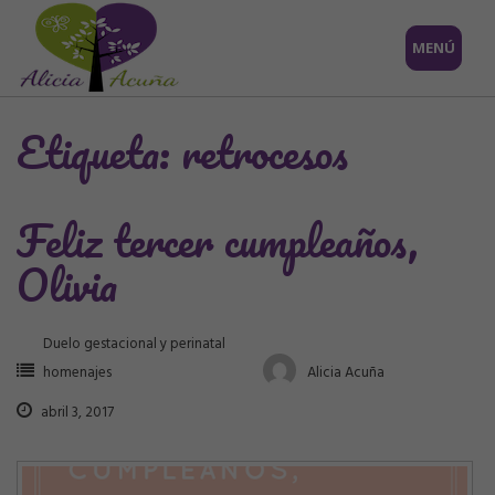
Saltar
MENÚ
al
contenido
Etiqueta: retrocesos
Feliz tercer cumpleaños,
Olivia
Duelo gestacional y perinatal
homenajes
Alicia Acuña
abril 3, 2017