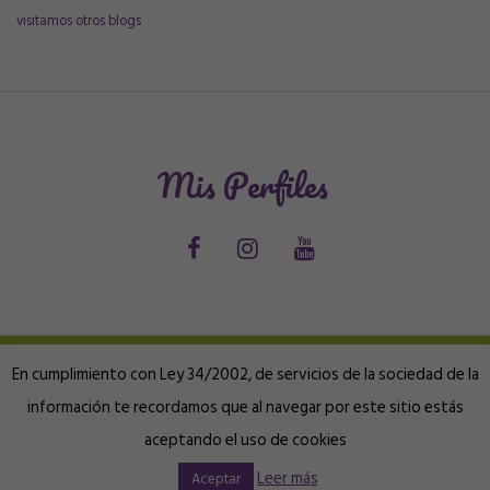
visitamos otros blogs
Mis Perfiles
En cumplimiento con Ley 34/2002, de servicios de la sociedad de la
información te recordamos que al navegar por este sitio estás
© 2017 Alicia Acuña |
Aviso Legal
|
Arriba ↑
aceptando el uso de cookies
Leer más
Aceptar