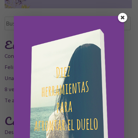
Buscar:
Entradas Recientes
Contigo siempre, siempre en mí, mamá.
Feliz Undécimo cumpleaños, Olivia
Una decada sintigo
8 velitas, 9 plumitas
Te acompaño en el sentimiento
Categorías
Desarrollo personal
(32)