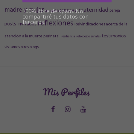
madre y mujer
nueva maternidad
pareja
100% libre de spam. No
maternidad
compartiré tus datos con
reflexiones
terceros.
posts invitados
Reivindicaciones acerca de la
testimonios
atención a la muerte perinatal.
resiliencia
retrocesos
señales
visitamos otros blogs
Mis Perfiles