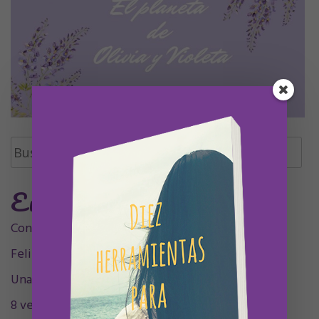
Buscar:
Entradas Recientes
Contigo siempre, siempre en mí, mamá.
Feliz Undécimo cumpleaños, Olivia
Una decada sintigo
8 velitas, 9 plumitas