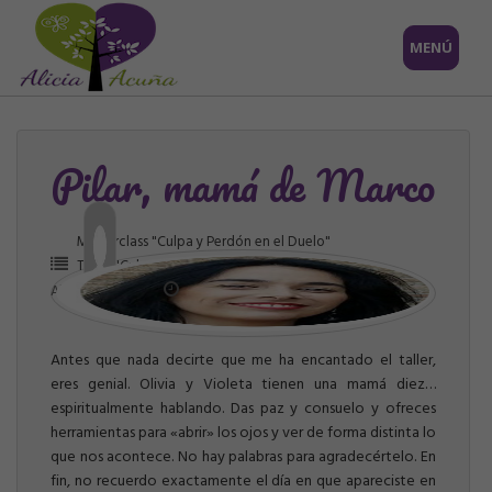
Saltar
MENÚ
al
contenido
Pilar, mamá de Marco
Masterclass "Culpa y Perdón en el Duelo"
Taller "Culpa y Perdón en el Duelo"
Alicia Acuña
junio 8, 2017
Antes que nada decirte que me ha encantado el taller,
eres genial.
Olivia y Violeta tienen una mamá diez…
espiritualmente hablando.
Das paz y consuelo y ofreces
herramientas para «abrir» los ojos y ver de forma distinta lo
que nos acontece. No hay palabras para agradecértelo.
En
fin, no recuerdo exactamente el día en que apareciste en