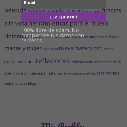
pérdida
gracias
estrategias contra el miedo
expatriadas
¡ La Quiero !
a la vida
herramientas para el duelo
100% libre de spam. No
Homenajes
compartiré tus datos con
lactancia
lecturas para el duelo
infertilidad
inspiración
terceros.
madre y mujer
nueva maternidad
pareja
maternidad
reflexiones
posts invitados
Reivindicaciones acerca de la
testimonios
atención a la muerte perinatal.
resiliencia
retrocesos
señales
visitamos otros blogs
Mis Perfiles