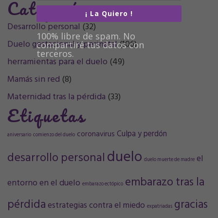
Categorías
¡ La Quiero !
Desarrollo personal
(32)
100% libre de spam. No
Duelo gestacional y perinatal
(106)
compartiré tus datos con
terceros.
herramientas para el duelo
(49)
Mamás sin red
(8)
Maternidad tras la pérdida
(33)
Etiquetas
Culpa y perdón
coronavirus
aniversario
comienzo del duelo
duelo
desarrollo personal
el
duelo muerte de madre
embarazo tras la
entorno en el duelo
embarazo ectópico
pérdida
gracias
estrategias contra el miedo
expatriadas