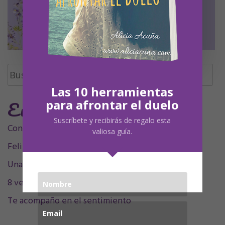
Buscar:
Las 10 herramientas
Entradas Recientes
para afrontar el duelo
Suscríbete y recibirás de regalo esta
Contigo siempre, siempre en mí, mamá.
valiosa guía.
Feliz Undécimo cumpleaños, Olivia
Una decada sintigo
8 velitas, 9 plumitas
Te acompaño en el sentimiento