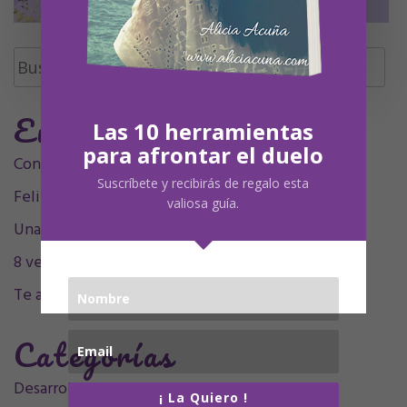
Buscar:
Entradas Recientes
Las 10 herramientas
para afrontar el duelo
Contigo siempre, siempre en mí, mamá.
Suscríbete y recibirás de regalo esta
Feliz Undécimo cumpleaños, Olivia
valiosa guía.
Una decada sintigo
8 velitas, 9 plumitas
Te acompaño en el sentimiento
Categorías
Desarrollo personal
(32)
¡ La Quiero !