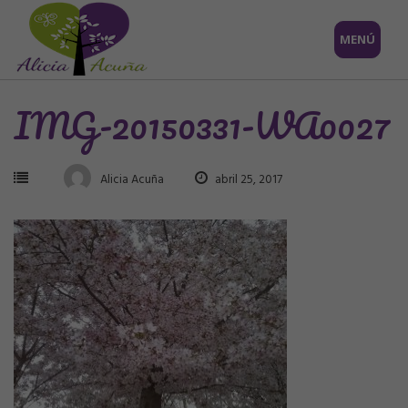
Saltar
MENÚ
al
contenido
IMG-20150331-WA0027
Alicia Acuña
abril 25, 2017