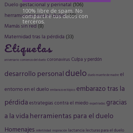
Duelo gestacional y perinatal
(106)
100% libre de spam. No
herramientas para el duelo
(49)
compartiré tus datos con
terceros.
Mamás sin red
(8)
Maternidad tras la pérdida
(33)
Etiquetas
Culpa y perdón
coronavirus
aniversario
comienzo del duelo
duelo
desarrollo personal
el
duelo muerte de madre
embarazo tras la
entorno en el duelo
embarazo ectópico
pérdida
gracias
estrategias contra el miedo
expatriadas
a la vida
herramientas para el duelo
Homenajes
lactancia
lecturas para el duelo
infertilidad
inspiración