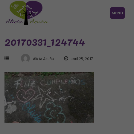
Saltar
MENÚ
al
contenido
20170331_124744
Alicia Acuña
abril 25, 2017