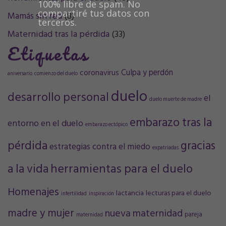
100% libre de spam. No
compartiré tus datos con
Mamás sin red
(8)
terceros.
Maternidad tras la pérdida
(33)
Etiquetas
Culpa y perdón
coronavirus
aniversario
comienzo del duelo
duelo
desarrollo personal
el
duelo muerte de madre
embarazo tras la
entorno en el duelo
embarazo ectópico
pérdida
gracias
estrategias contra el miedo
expatriadas
a la vida
herramientas para el duelo
Homenajes
lactancia
lecturas para el duelo
infertilidad
inspiración
madre y mujer
nueva maternidad
pareja
maternidad