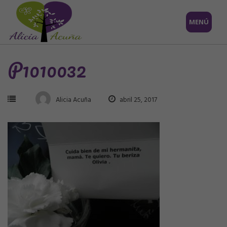
Saltar
MENÚ
al
contenido
P1010032
Alicia Acuña
abril 25, 2017