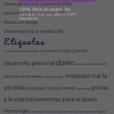
Duelo gestacional y perinatal
(106)
100% libre de spam. No
herramientas para el duelo
(49)
compartiré tus datos con
terceros.
Mamás sin red
(8)
Maternidad tras la pérdida
(33)
Etiquetas
Culpa y perdón
coronavirus
aniversario
comienzo del duelo
duelo
desarrollo personal
el
duelo muerte de madre
embarazo tras la
entorno en el duelo
embarazo ectópico
pérdida
gracias
estrategias contra el miedo
expatriadas
a la vida
herramientas para el duelo
Homenajes
lactancia
lecturas para el duelo
infertilidad
inspiración