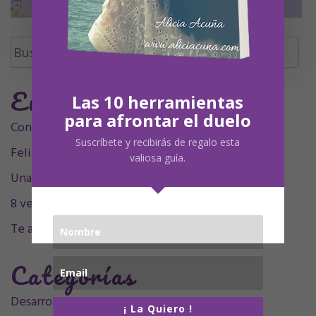
Buscar:
Entradas Recientes
Las 10 herramientas
para afrontar el duelo
Contigo siempre, siempre en mí, mamá.
Suscríbete y recibirás de regalo esta
Feliz Undécimo cumpleaños, Olivia
valiosa guía.
Una decada sintigo
8 velitas, 9 plumitas
Te acompaño en el sentimiento
Categorías
Desarrollo personal
(32)
¡ La Quiero !