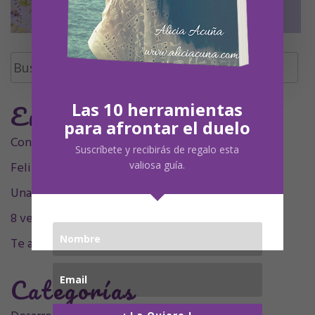
Buscar:
Entradas Recientes
Las 10 herramientas
para afrontar el duelo
Contigo siempre, siempre en mí, mamá.
Suscríbete y recibirás de regalo esta
Feliz Undécimo cumpleaños, Olivia
valiosa guía.
Una decada sintigo
8 velitas, 9 plumitas
Te acompaño en el sentimiento
Categorías