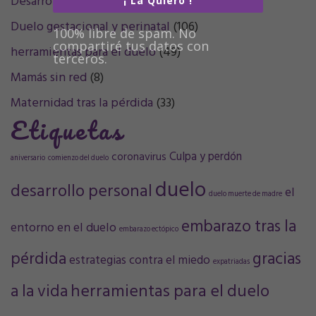
Desarrollo personal
(32)
¡ La Quiero !
Duelo gestacional y perinatal
(106)
100% libre de spam. No
compartiré tus datos con
herramientas para el duelo
(49)
terceros.
Mamás sin red
(8)
Maternidad tras la pérdida
(33)
Etiquetas
Culpa y perdón
coronavirus
aniversario
comienzo del duelo
duelo
desarrollo personal
el
duelo muerte de madre
embarazo tras la
entorno en el duelo
embarazo ectópico
pérdida
gracias
estrategias contra el miedo
expatriadas
a la vida
herramientas para el duelo