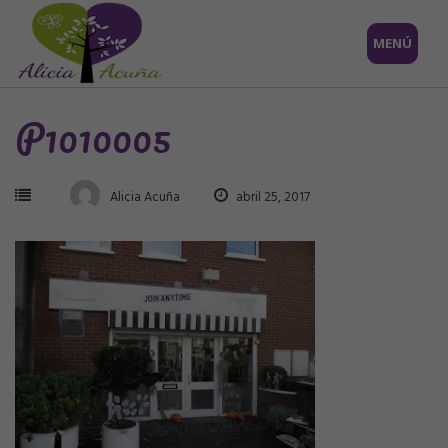
Saltar
MENÚ
al
contenido
P1010005
Alicia Acuña
abril 25, 2017