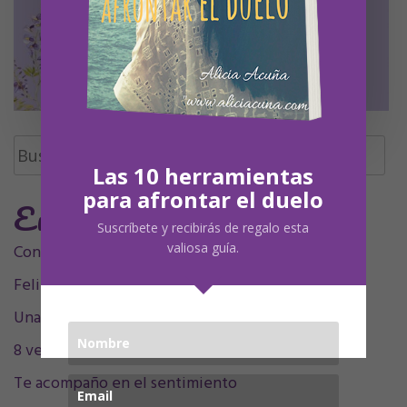
Buscar:
Las 10 herramientas
para afrontar el duelo
Entradas Recientes
Suscríbete y recibirás de regalo esta
valiosa guía.
Contigo siempre, siempre en mí, mamá.
Feliz Undécimo cumpleaños, Olivia
Una decada sintigo
8 velitas, 9 plumitas
Te acompaño en el sentimiento