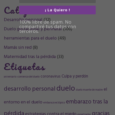
Categorías
¡ La Quiero !
Desarrollo personal
(32)
100% libre de spam. No
compartiré tus datos con
Duelo gestacional y perinatal
(106)
terceros.
herramientas para el duelo
(49)
Mamás sin red
(8)
Maternidad tras la pérdida
(33)
Etiquetas
Culpa y perdón
coronavirus
aniversario
comienzo del duelo
duelo
desarrollo personal
el
duelo muerte de madre
embarazo tras la
entorno en el duelo
embarazo ectópico
pérdida
gracias
estrategias contra el miedo
expatriadas