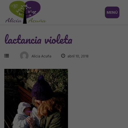
Saltar
MENÚ
al
contenido
lactancia violeta
Alicia Acuña
abril 10, 2018