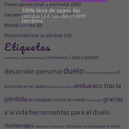
Duelo gestacional y perinatal
(106)
100% libre de spam. No
herramientas para el duelo
(49)
compartiré tus datos con
terceros.
Mamás sin red
(8)
Maternidad tras la pérdida
(33)
Etiquetas
Culpa y perdón
coronavirus
aniversario
comienzo del duelo
duelo
desarrollo personal
el
duelo muerte de madre
embarazo tras la
entorno en el duelo
embarazo ectópico
pérdida
gracias
estrategias contra el miedo
expatriadas
a la vida
herramientas para el duelo
Homenajes
lactancia
lecturas para el duelo
infertilidad
inspiración