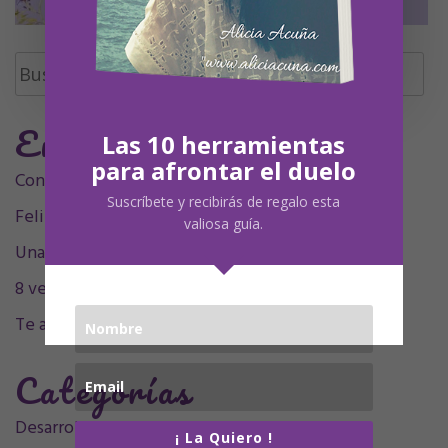
Buscar:
Entradas Recientes
Las 10 herramientas
para afrontar el duelo
Contigo siempre, siempre en mí, mamá.
Suscríbete y recibirás de regalo esta
Feliz Undécimo cumpleaños, Olivia
valiosa guía.
Una decada sintigo
8 velitas, 9 plumitas
Te acompaño en el sentimiento
Categorías
Desarrollo personal
(32)
¡ La Quiero !