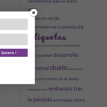
herramientas para el duelo
(49)
Mamás sin red
(8)
Maternidad tras la pérdida
(33)
Etiquetas
coronavirus
aniversario
comienzo del duelo
a Quiero !
desarrollo
Culpa y perdón
re de spam.
duelo
personal
artiré tus
duelo muerte
n terceros.
el entorno en el duelo
de madre
embarazo tras
embarazo ectópico
la pérdida
estrategias contra