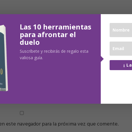
Las 10 herramientas
para afrontar el
duelo
Suscríbete y recibirás de regalo esta
valiosa guía.
¡ L
100% lib
No comp
LECTRÓNICO
*
WEB
datos co
en este navegador para la próxima vez que comente.