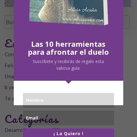
Buscar:
Entradas Recientes
Las 10 herramientas
para afrontar el duelo
Contigo siempre, siempre en mí, mamá.
Suscríbete y recibirás de regalo esta
Feliz Undécimo cumpleaños, Olivia
valiosa guía.
Una decada sintigo
8 velitas, 9 plumitas
Te acompaño en el sentimiento
Categorías
Desarrollo personal
(32)
¡ La Quiero !