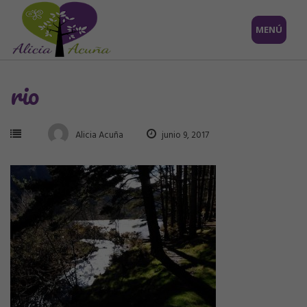
Saltar
MENÚ
al
contenido
rio
Alicia Acuña
junio 9, 2017