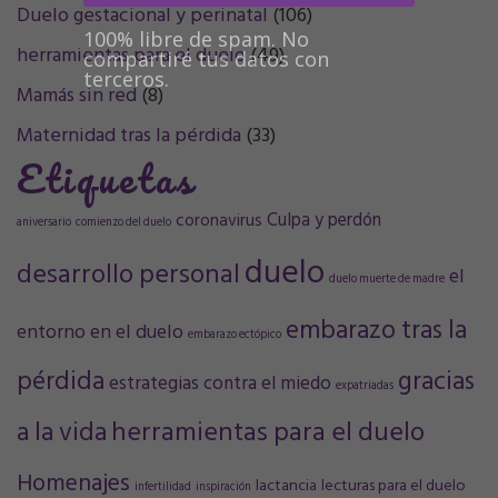
Duelo gestacional y perinatal
(106)
100% libre de spam. No
herramientas para el duelo
(49)
compartiré tus datos con
terceros.
Mamás sin red
(8)
Maternidad tras la pérdida
(33)
Etiquetas
Culpa y perdón
coronavirus
aniversario
comienzo del duelo
duelo
desarrollo personal
el
duelo muerte de madre
embarazo tras la
entorno en el duelo
embarazo ectópico
pérdida
gracias
estrategias contra el miedo
expatriadas
a la vida
herramientas para el duelo
Homenajes
lactancia
lecturas para el duelo
infertilidad
inspiración