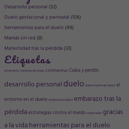
Desarrollo personal
(32)
Duelo gestacional y perinatal
(106)
herramientas para el duelo
(49)
Mamás sin red
(8)
Maternidad tras la pérdida
(33)
Etiquetas
Culpa y perdón
coronavirus
aniversario
comienzo del duelo
duelo
desarrollo personal
el
duelo muerte de madre
embarazo tras la
entorno en el duelo
embarazo ectópico
pérdida
gracias
estrategias contra el miedo
expatriadas
a la vida
herramientas para el duelo