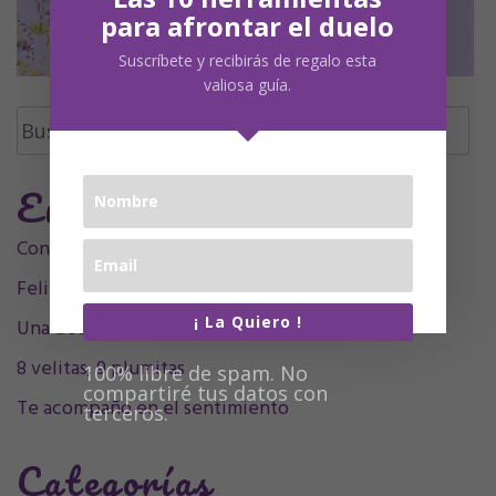
para afrontar el duelo
Suscríbete y recibirás de regalo esta
valiosa guía.
Buscar:
Entradas Recientes
Contigo siempre, siempre en mí, mamá.
Feliz Undécimo cumpleaños, Olivia
¡ La Quiero !
Una decada sintigo
8 velitas, 9 plumitas
100% libre de spam. No
compartiré tus datos con
Te acompaño en el sentimiento
terceros.
Categorías