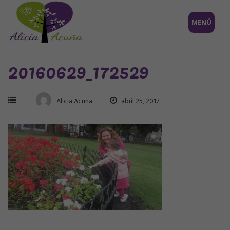
Saltar
MENÚ
al
contenido
20160629_172529
Alicia Acuña
abril 25, 2017