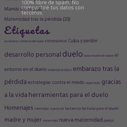
100% libre de spam. No
compartiré tus datos con
Mamás sin red
(8)
terceros.
Maternidad tras la pérdida
(33)
Etiquetas
Culpa y perdón
coronavirus
aniversario
comienzo del duelo
duelo
desarrollo personal
el
duelo muerte de madre
embarazo tras la
entorno en el duelo
embarazo ectópico
pérdida
gracias
estrategias contra el miedo
expatriadas
a la vida
herramientas para el duelo
Homenajes
lactancia
lecturas para el duelo
infertilidad
inspiración
madre y mujer
nueva maternidad
pareja
maternidad