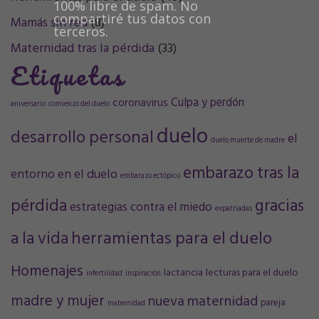
100% libre de spam. No
compartiré tus datos con
Mamás sin red
(8)
terceros.
Maternidad tras la pérdida
(33)
Etiquetas
Culpa y perdón
coronavirus
aniversario
comienzo del duelo
duelo
desarrollo personal
el
duelo muerte de madre
embarazo tras la
entorno en el duelo
embarazo ectópico
pérdida
gracias
estrategias contra el miedo
expatriadas
a la vida
herramientas para el duelo
Homenajes
lactancia
lecturas para el duelo
infertilidad
inspiración
madre y mujer
nueva maternidad
pareja
maternidad