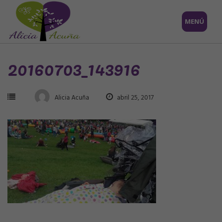
Saltar
MENÚ
al
contenido
20160703_143916
Alicia Acuña
abril 25, 2017