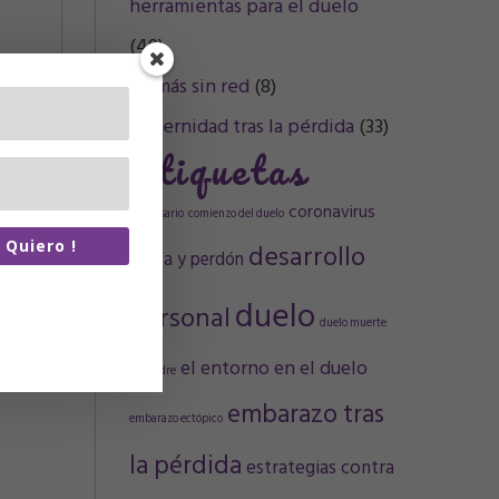
herramientas para el duelo
(49)
Mamás sin red
(8)
Maternidad tras la pérdida
(33)
Etiquetas
coronavirus
aniversario
comienzo del duelo
a Quiero !
desarrollo
Culpa y perdón
re de spam.
duelo
personal
artiré tus
duelo muerte
n terceros.
el entorno en el duelo
de madre
embarazo tras
embarazo ectópico
la pérdida
estrategias contra