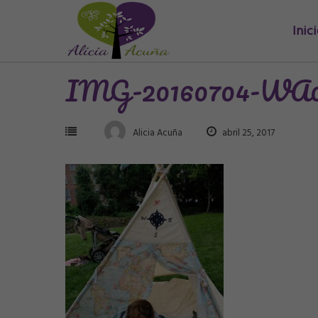
Saltar
Inic
al
contenido
IMG-20160704-WA0
Alicia Acuña
abril 25, 2017