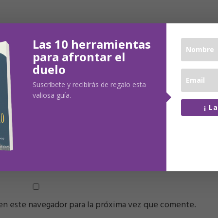
Las 10 herramientas
para afrontar el
duelo
Suscríbete y recibirás de regalo esta
valiosa guía.
¡ L
100% lib
No comp
LECTRÓNICO
*
WEB
datos co
en este navegador para la próxima vez que comente.