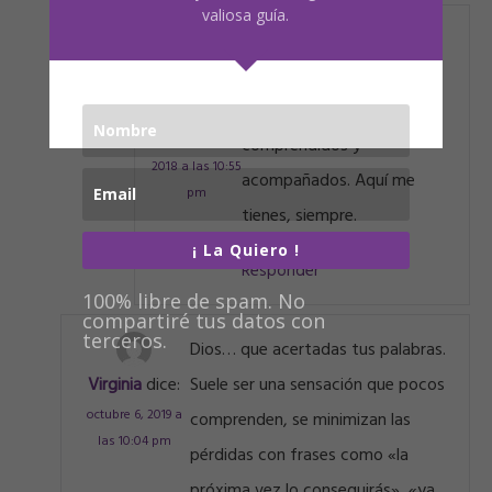
valiosa guía.
Mi amiga, María! Nos hace
Alicia Acuña
falta a todos, soltar lo que
dice:
nos atenaza y sentirnos
septiembre 3,
comprendidos y
2018 a las 10:55
acompañados. Aquí me
pm
tienes, siempre.
¡ La Quiero !
Responder
100% libre de spam. No
compartiré tus datos con
terceros.
Dios… que acertadas tus palabras.
Virginia
dice:
Suele ser una sensación que pocos
octubre 6, 2019 a
comprenden, se minimizan las
las 10:04 pm
pérdidas con frases como «la
próxima vez lo conseguirás», «ya