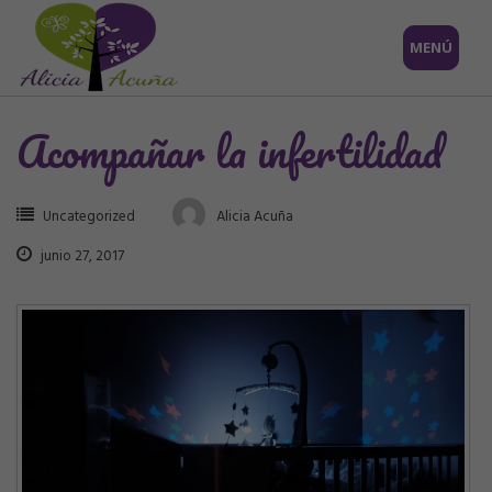
Saltar
MENÚ
al
contenido
Acompañar la infertilidad
Uncategorized
Alicia Acuña
junio 27, 2017