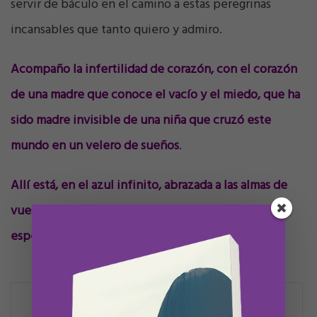
servir de báculo en el camino a estas peregrinas
incansables que tanto quiero y admiro.
Acompaño la infertilidad de corazón, con el corazón
de una madre que conoce el vacío y el miedo, que ha
sido madre invisible de una niña que cruzó este
mundo en un velero de sueños
.
Allí está, en el azul infinito, abrazada a las almas de
vuestros hijos que están por llegar y que podemos
esperar juntas.
Navegación
Feliz tercer cumpleaños, Olivia