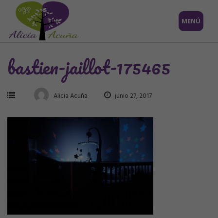
Saltar
MENÚ
al
contenido
bastien-jaillot-175465
Alicia Acuña
junio 27, 2017