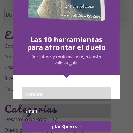
Buscar:
Entradas Recientes
Las 10 herramientas
Contigo siempre, siempre en mí, mamá.
para afrontar el duelo
Feliz Undécimo cumpleaños, Olivia
Suscríbete y recibirás de regalo esta
valiosa guía.
Una decada sintigo
8 velitas, 9 plumitas
Te acompaño en el sentimiento
Categorías
Desarrollo personal
(32)
¡ La Quiero !
Duelo gestacional y perinatal
(106)