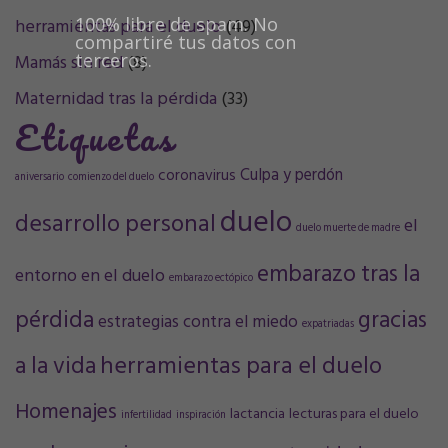
100% libre de spam. No
herramientas para el duelo
(49)
compartiré tus datos con
terceros.
Mamás sin red
(8)
Maternidad tras la pérdida
(33)
Etiquetas
Culpa y perdón
coronavirus
aniversario
comienzo del duelo
duelo
desarrollo personal
el
duelo muerte de madre
embarazo tras la
entorno en el duelo
embarazo ectópico
pérdida
gracias
estrategias contra el miedo
expatriadas
a la vida
herramientas para el duelo
Homenajes
lactancia
lecturas para el duelo
infertilidad
inspiración