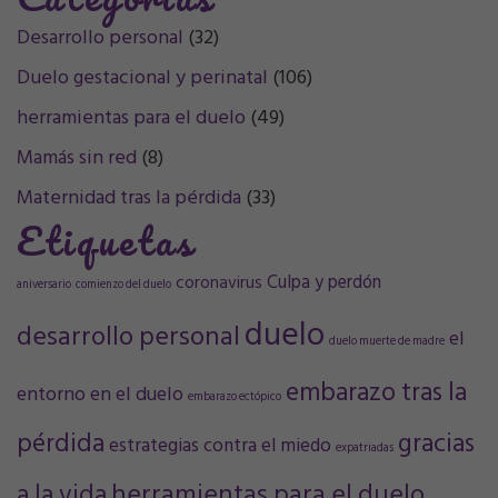
Desarrollo personal
(32)
Duelo gestacional y perinatal
(106)
herramientas para el duelo
(49)
Mamás sin red
(8)
Maternidad tras la pérdida
(33)
Etiquetas
Culpa y perdón
coronavirus
aniversario
comienzo del duelo
duelo
desarrollo personal
el
duelo muerte de madre
embarazo tras la
entorno en el duelo
embarazo ectópico
pérdida
gracias
estrategias contra el miedo
expatriadas
a la vida
herramientas para el duelo