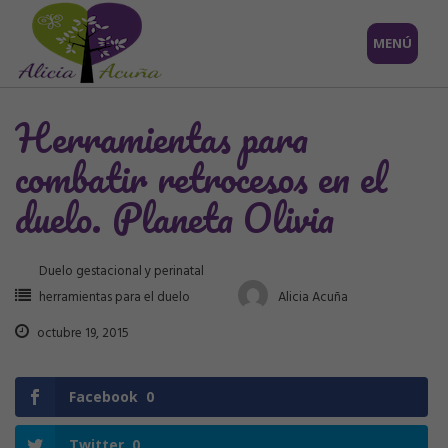
Saltar
MENÚ
al
contenido
Herramientas para
combatir retrocesos en el
duelo. Planeta Olivia
Duelo gestacional y perinatal
herramientas para el duelo
Alicia Acuña
octubre 19, 2015
Facebook
0
Twitter
0