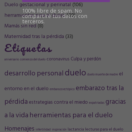
Duelo gestacional y perinatal
(106)
100% libre de spam. No
herramientas para el duelo
(49)
compartiré tus datos con
terceros.
Mamás sin red
(8)
Maternidad tras la pérdida
(33)
Etiquetas
Culpa y perdón
coronavirus
aniversario
comienzo del duelo
duelo
desarrollo personal
el
duelo muerte de madre
embarazo tras la
entorno en el duelo
embarazo ectópico
pérdida
gracias
estrategias contra el miedo
expatriadas
a la vida
herramientas para el duelo
Homenajes
lactancia
lecturas para el duelo
infertilidad
inspiración