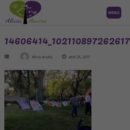
Saltar
MENÚ
al
contenido
14606414_10211089726261
Alicia Acuña
abril 25, 2017