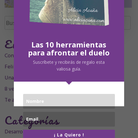
Buscar:
Entradas Recientes
Las 10 herramientas
para afrontar el duelo
Contigo siempre, siempre en mí, mamá.
Suscríbete y recibirás de regalo esta
Feliz Undécimo cumpleaños, Olivia
valiosa guía.
Una decada sintigo
8 velitas, 9 plumitas
Te acompaño en el sentimiento
Categorías
Desarrollo personal
(32)
¡ La Quiero !