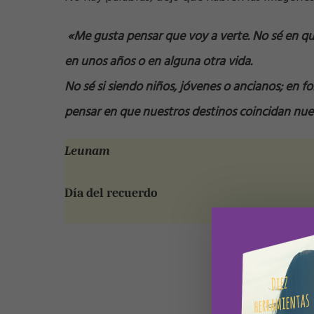
«Me gusta pensar que voy a verte. No sé en qué
en unos años o en alguna otra vida.
No sé si siendo niños, jóvenes o ancianos; en for
pensar en que nuestros destinos coincidan nue
Leunam
Día del recuerdo