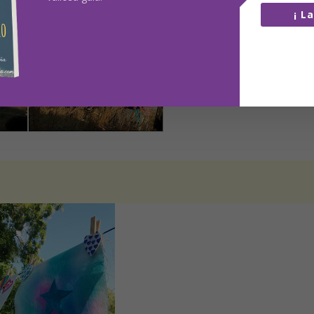
¡ L
100% lib
No comp
datos co