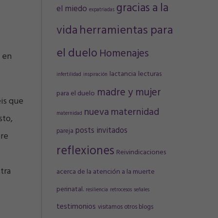
gracias a la
el miedo
expatriadas
vida
herramientas para
el duelo
Homenajes
 en
lactancia
lecturas
infertilidad
inspiración
madre y mujer
para el duelo
éis que
nueva maternidad
maternidad
sto,
posts invitados
pareja
bre
reflexiones
Reivindicaciones
tra
acerca de la atención a la muerte
perinatal.
resiliencia
retrocesos
señales
testimonios
visitamos otros blogs