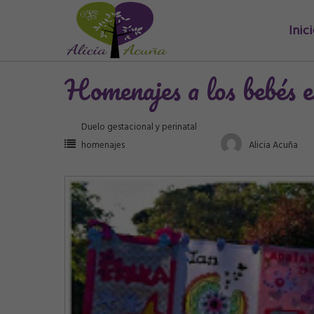
Saltar
Inic
al
contenido
Homenajes a los bebés 
Duelo gestacional y perinatal
homenajes
Alicia Acuña