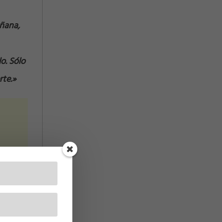
añana,
lo. Sólo
rte.»