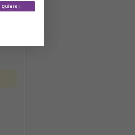
a Quiero !
re de spam.
artiré tus
n terceros.