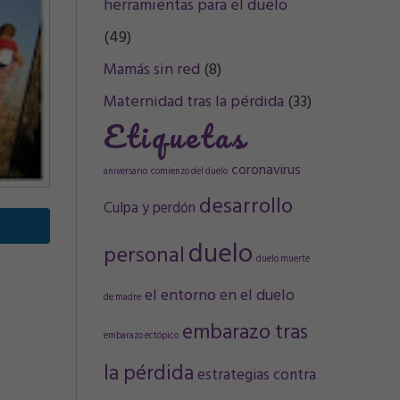
herramientas para el duelo
(49)
Mamás sin red
(8)
Maternidad tras la pérdida
(33)
Etiquetas
coronavirus
aniversario
comienzo del duelo
desarrollo
Culpa y perdón
duelo
personal
duelo muerte
el entorno en el duelo
de madre
embarazo tras
embarazo ectópico
la pérdida
estrategias contra