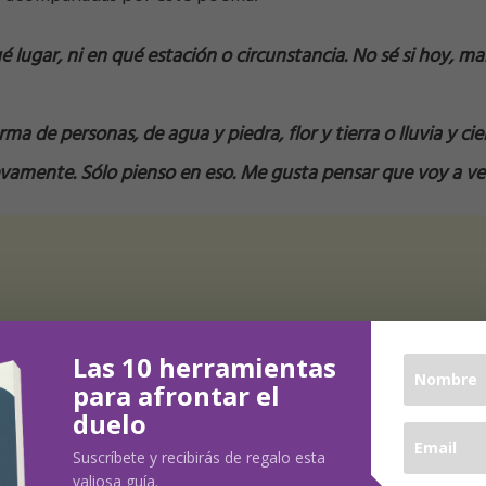
 lugar, ni en qué estación o circunstancia. No sé si hoy, m
ma de personas, de agua y piedra, flor y tierra o lluvia y cie
vamente. Sólo pienso en eso. Me gusta pensar que voy a ve
Las 10 herramientas
para afrontar el
duelo
Suscríbete y recibirás de regalo esta
valiosa guía.