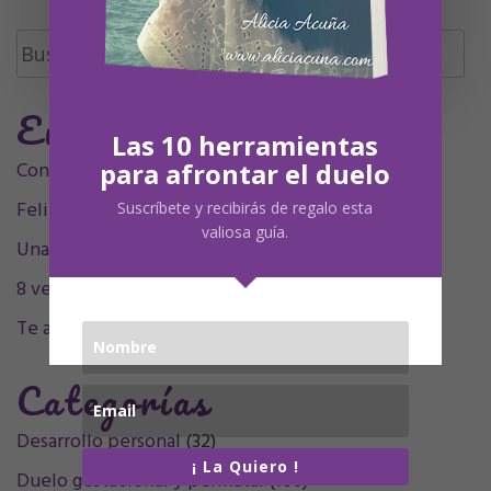
Buscar:
Entradas Recientes
Las 10 herramientas
Contigo siempre, siempre en mí, mamá.
para afrontar el duelo
Feliz Undécimo cumpleaños, Olivia
Suscríbete y recibirás de regalo esta
valiosa guía.
Una decada sintigo
8 velitas, 9 plumitas
Te acompaño en el sentimiento
Categorías
Desarrollo personal
(32)
¡ La Quiero !
Duelo gestacional y perinatal
(106)