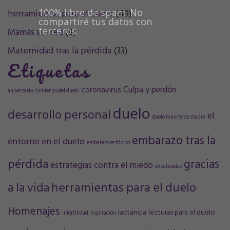
100% libre de spam. No
herramientas para el duelo
(49)
compartiré tus datos con
terceros.
Mamás sin red
(8)
Maternidad tras la pérdida
(33)
Etiquetas
Culpa y perdón
coronavirus
aniversario
comienzo del duelo
duelo
desarrollo personal
el
duelo muerte de madre
embarazo tras la
entorno en el duelo
embarazo ectópico
pérdida
gracias
estrategias contra el miedo
expatriadas
a la vida
herramientas para el duelo
Homenajes
lactancia
lecturas para el duelo
infertilidad
inspiración