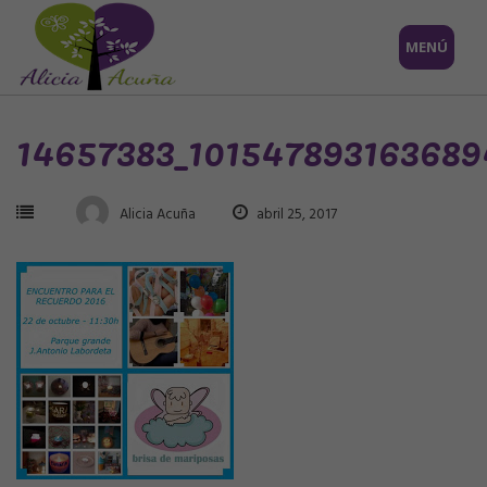
Saltar
MENÚ
al
contenido
14657383_10154789316368
Alicia Acuña
abril 25, 2017