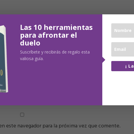
Las 10 herramientas
para afrontar el
duelo
Suscríbete y recibirás de regalo esta
valiosa guía.
¡ L
100% lib
No comp
LECTRÓNICO
*
WEB
datos co
en este navegador para la próxima vez que comente.