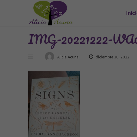
Saltar
Inic
al
contenido
IMG-20221222-WA
Alicia Acuña
diciembre 30, 2022