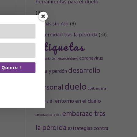
herramientas para el duelo
(49)
Mamás sin red
(8)
Maternidad tras la pérdida
(33)
Etiquetas
coronavirus
aniversario
comienzo del duelo
a Quiero !
desarrollo
Culpa y perdón
re de spam.
duelo
personal
artiré tus
duelo muerte
n terceros.
el entorno en el duelo
de madre
embarazo tras
embarazo ectópico
la pérdida
estrategias contra